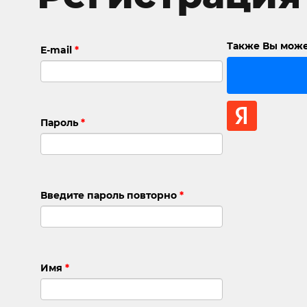
Также Вы може
E-mail
*
Пароль
*
Введите пароль повторно
*
Имя
*